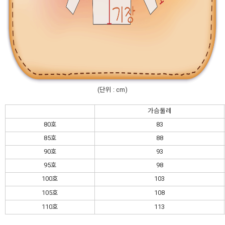
(단위 : cm)
가슴둘레
80호
83
85호
88
90호
93
95호
98
100호
103
105호
108
110호
113