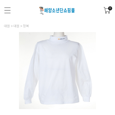
0
대원
대원
정복