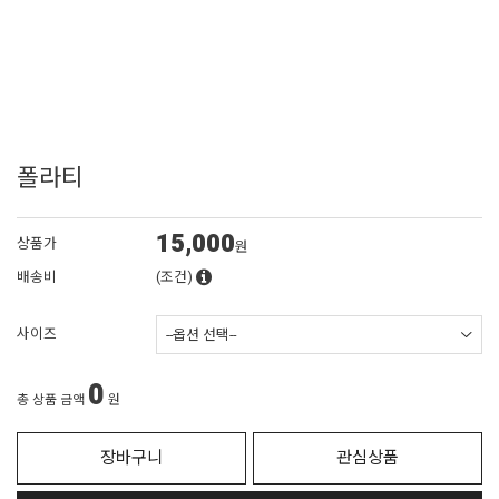
폴라티
15,000
상품가
원
배송비
(조건)
사이즈
0
총 상품 금액
원
장바구니
관심상품