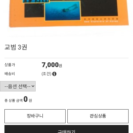
교범 3권
7,000
상품가
원
배송비
(조건)
0
총 상품 금액
원
장바구니
관심상품
구매하기