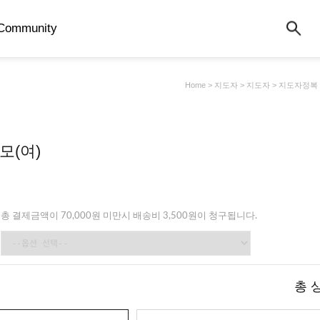
Community
Home
>
지도자
>
지도자
>
지도자정복
모(여)
총 결제금액이 70,000원 미만시 배송비 3,500원이 청구됩니다.
총 