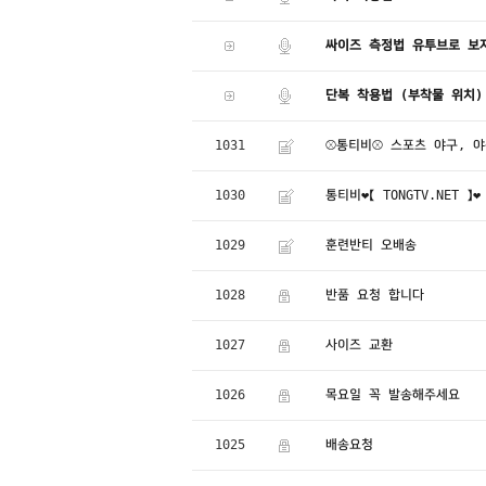
싸이즈 측정법 유투브로 보자
단복 착용법 (부착물 위치)
1031
⚾통티비⚾ 스포츠 야구, 야
1030
통티비❤️【 TONGTV.NET
1029
훈련반티 오배송
1028
반품 요청 합니다
1027
사이즈 교환
1026
목요일 꼭 발송해주세요
1025
배송요청